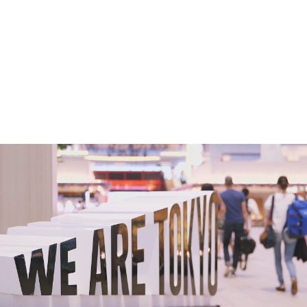
TOKYO、それは、世界から注目される
ニッポンの首都であり、中心。
羽田空港国際線ターミナルは、
WHY WE ARE TOKYO
そんな東京の玄関口です。
WAS BORN?
ひょっとしたら、海外からのお客さまが
お客さまに快適に空港をご利用いただくために、
はじめて出逢う日本人は、
私たち国際線ターミナル従業員が、
私たちターミナルスタッフかもしれません。
社会に対して、お客様に対して、
だからこそ、私たち一人ひとりが、ニッポン、
そして従業員同士で約束する価値
そして東京の代表として
「Our statement」。
誇りを持ってお客さまをお出迎えし、
その想いを共有し実現するための、