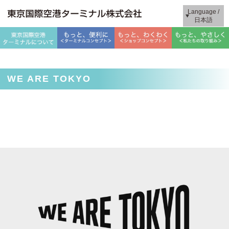
Language /
日本語
WE ARE TOKYO