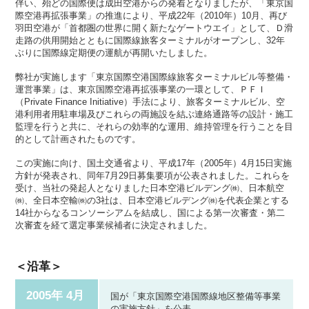
伴い、殆どの国際便は成田空港からの発着となりましたが、「東京国
際空港再拡張事業」の推進により、平成22年（2010年）10月、再び
羽田空港が「首都圏の世界に開く新たなゲートウエイ」として、Ｄ滑
走路の供用開始とともに国際線旅客ターミナルがオープンし、32年
ぶりに国際線定期便の運航が再開いたしました。
弊社が実施します「東京国際空港国際線旅客ターミナルビル等整備・
運営事業」は、東京国際空港再拡張事業の一環として、ＰＦＩ
（Private Finance Initiative）手法により、旅客ターミナルビル、空
港利用者用駐車場及びこれらの両施設を結ぶ連絡通路等の設計・施工
監理を行うと共に、それらの効率的な運用、維持管理を行うことを目
的として計画されたものです。
この実施に向け、国土交通省より、平成17年（2005年）4月15日実施
方針が発表され、同年7月29日募集要項が公表されました。これらを
受け、当社の発起人となりました日本空港ビルデング㈱、日本航空
㈱、全日本空輸㈱の3社は、日本空港ビルデング㈱を代表企業とする
14社からなるコンソーシアムを結成し、国による第一次審査・第二
次審査を経て選定事業候補者に決定されました。
＜沿革＞
2005年 4月
国が「東京国際空港国際線地区整備等事業
の実施方針」を公表